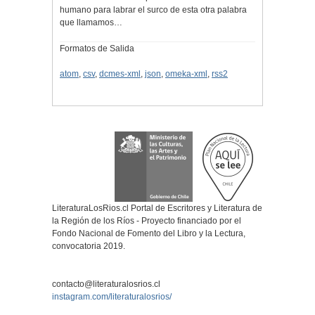
humano para labrar el surco de esta otra palabra
que llamamos…
Formatos de Salida
atom
,
csv
,
dcmes-xml
,
json
,
omeka-xml
,
rss2
LiteraturaLosRios.cl Portal de Escritores y Literatura de
la Región de los Ríos - Proyecto financiado por el
Fondo Nacional de Fomento del Libro y la Lectura,
convocatoria 2019.
contacto@literaturalosrios.cl
instagram.com/literaturalosrios/