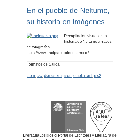
En el pueblo de Neltume,
su historia en imágenes
Recopilación visual de la
historia de Neltume a través
de fotografías.
https://www.enelpueblodeneltume.cl/
Formatos de Salida
atom
,
csv
,
dcmes-xml
,
json
,
omeka-xml
,
rss2
LiteraturaLosRios.cl Portal de Escritores y Literatura de