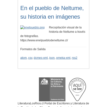
En el pueblo de Neltume,
su historia en imágenes
Recopilación visual de la
historia de Neltume a través
de fotografías.
https://www.enelpueblodeneltume.cl/
Formatos de Salida
atom
,
csv
,
dcmes-xml
,
json
,
omeka-xml
,
rss2
LiteraturaLosRios.cl Portal de Escritores y Literatura de