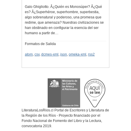
Galo Ghigliotto. Â¿Quién es Monosúper? Â¿Qué
es? Â¿Superhéroe, superhombre, superbestia,
algo sobrenatural y poderoso, una promesa que
redime, que amenaza? Nuestras civilizaciones se
han obstinado en configurar la esencia del ser
humano a partir de…
Formatos de Salida
atom
,
csv
,
dcmes-xml
,
json
,
omeka-xml
,
rss2
LiteraturaLosRios.cl Portal de Escritores y Literatura de
la Región de los Ríos - Proyecto financiado por el
Fondo Nacional de Fomento del Libro y la Lectura,
convocatoria 2019.