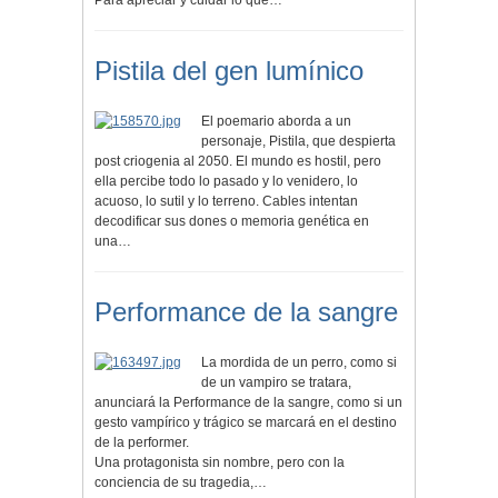
Para apreciar y cuidar lo que…
Pistila del gen lumínico
El poemario aborda a un
personaje, Pistila, que despierta
post criogenia al 2050. El mundo es hostil, pero
ella percibe todo lo pasado y lo venidero, lo
acuoso, lo sutil y lo terreno. Cables intentan
decodificar sus dones o memoria genética en
una…
Performance de la sangre
La mordida de un perro, como si
de un vampiro se tratara,
anunciará la Performance de la sangre, como si un
gesto vampírico y trágico se marcará en el destino
de la performer.
Una protagonista sin nombre, pero con la
conciencia de su tragedia,…