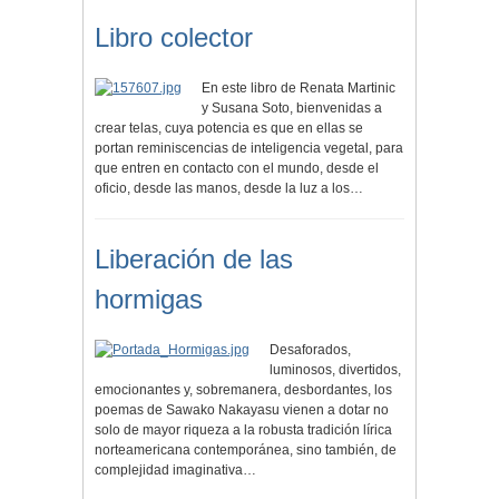
Libro colector
En este libro de Renata Martinic
y Susana Soto, bienvenidas a
crear telas, cuya potencia es que en ellas se
portan reminiscencias de inteligencia vegetal, para
que entren en contacto con el mundo, desde el
oficio, desde las manos, desde la luz a los…
Liberación de las
hormigas
Desaforados,
luminosos, divertidos,
emocionantes y, sobremanera, desbordantes, los
poemas de Sawako Nakayasu vienen a dotar no
solo de mayor riqueza a la robusta tradición lírica
norteamericana contemporánea, sino también, de
complejidad imaginativa…