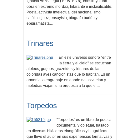
Ignacio Anzoátegui (1905-1978), construyó una
obra en extremo mordaz, hilarante e inclasificable.
Poeta, activista intelectual del nacionalismo
católico, juez, ensayista, biógrafo burlón y
epigramatista…
Trinares
En este universo sonoro "entre
la tierra y el cielo" se escuchan
aleteos, gorjeos, graznidos y trinares de las
coloridas aves cancionistas que lo habitan. Es un
armonioso engranaje en donde notas vuelan y
melodías viajan; una orquesta a la que el…
Torpedos
"Torpedos" es un libro de poesía
documental y objetual, basado
en diversas bitácoras etnográficas y biográficas
que llevó el autor en sus experiencias formativas y