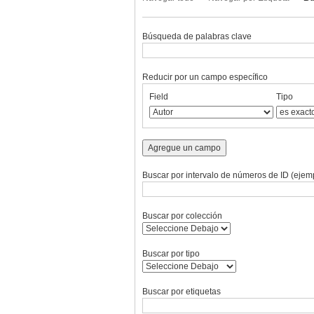
Búsqueda de palabras clave
Reducir por un campo específico
Number
Campo
Tipo
Términos
Ensamblador
Field
Tipo
of
de
de
de
de
rows
búsqueda
búsqueda
búsqueda
Búsqueda
in
"Reducir
Agregue un campo
por
un
Buscar por intervalo de números de ID (ejemp
campo
específico":
1
Buscar por colección
Buscar por tipo
Buscar por etiquetas