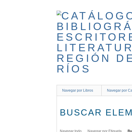
Saltar
al
contenido
principal
Navegar por Libros
Navegar por Ca
BUSCAR ELE
Navegar todo
Navegar por Etiqueta
Bu