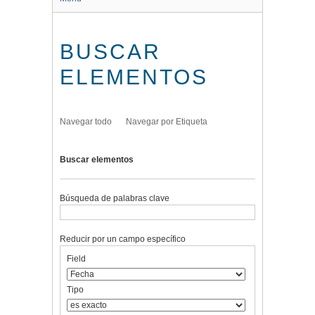
BUSCAR
ELEMENTOS
Navegar todo
Navegar por Etiqueta
Buscar elementos
Búsqueda de palabras clave
Reducir por un campo específico
Number
Campo
Tipo
Términos
Ensamblador
Field
of
de
de
de
de
rows
búsqueda
búsqueda
búsqueda
Búsqueda
in
Tipo
"Reducir
por