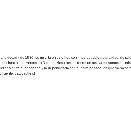
ae a la década de 1980- se inserta en este hoy con imperceptible naturalidad, de pas
 circunstancia. Los versos de Neruda, Nosotros los de entonces, ya no somos los m
ucijada entre el desapego y la dependencia con nuestro pasado, en que ya no somos
. Fuente: gatocaulle.cl