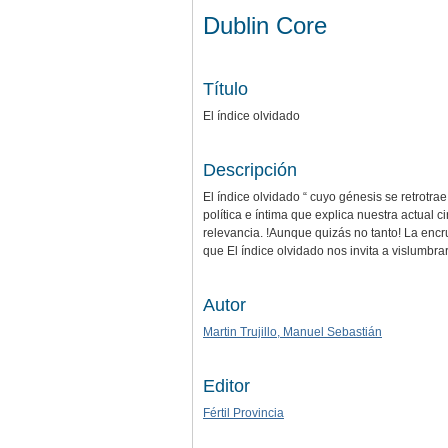
Dublin Core
Título
El índice olvidado
Descripción
El índice olvidado “ cuyo génesis se retrotr
política e íntima que explica nuestra actual
relevancia. !Aunque quizás no tanto! La encr
que El índice olvidado nos invita a vislumbrar
Autor
Martin Trujillo, Manuel Sebastián
Editor
Fértil Provincia