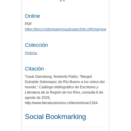
Online
PDF
https://docs.historiaaeronauticadechile.cl/fichasyespeciales/marg
Colección
Historia
Citación
Traub Gainsborg, Norberto Pablo, “Margot
Duhalde Sotomayor, de Río Bueno a los cielos del
mundo,”
Catálogo bibliográfico de Escritores y
Literatura de la Región de los Ríos
, consulta 6 de
agosto de 2026,
http://www.literaturalosrios.cl/items/show/1364
.
Social Bookmarking