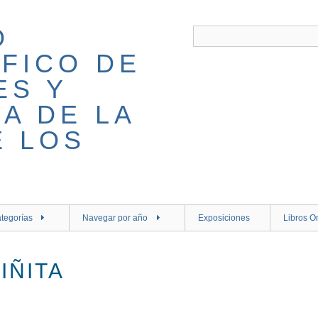
tegorías
Navegar por año
Exposiciones
Libros O
IÑITA