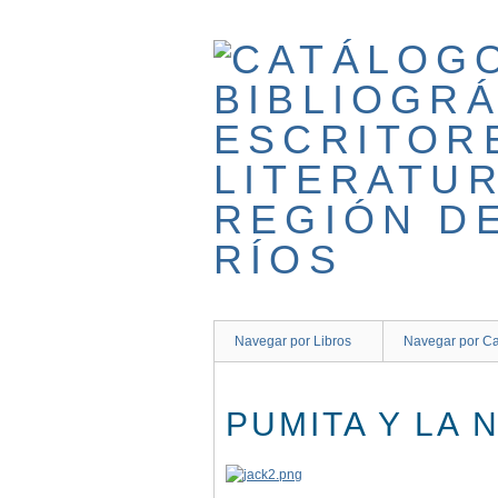
Saltar
al
contenido
principal
Navegar por Libros
Navegar por Ca
PUMITA Y LA N