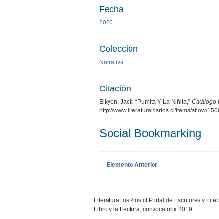
Fecha
2026
Colección
Narrativa
Citación
Elkyon, Jack, “Pumita Y La Niñita,”
Catálogo b
http://www.literaturalosrios.cl/items/show/150
Social Bookmarking
← Elemento Anterior
LiteraturaLosRios.cl Portal de Escritores y Lit
Libro y la Lectura, convocatoria 2019.