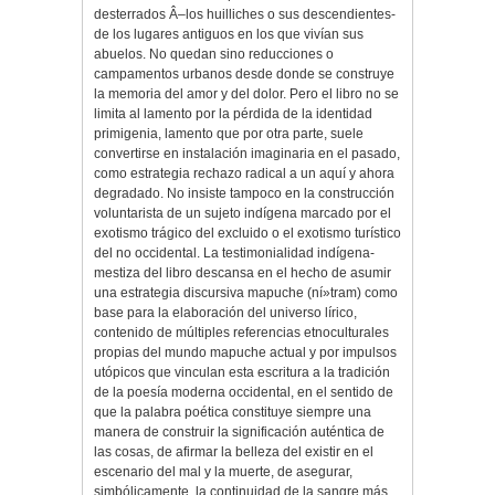
desterrados Â–los huilliches o sus descendientes-
de los lugares antiguos en los que vivían sus
abuelos. No quedan sino reducciones o
campamentos urbanos desde donde se construye
la memoria del amor y del dolor. Pero el libro no se
limita al lamento por la pérdida de la identidad
primigenia, lamento que por otra parte, suele
convertirse en instalación imaginaria en el pasado,
como estrategia rechazo radical a un aquí y ahora
degradado. No insiste tampoco en la construcción
voluntarista de un sujeto indígena marcado por el
exotismo trágico del excluido o el exotismo turístico
del no occidental. La testimonialidad indígena-
mestiza del libro descansa en el hecho de asumir
una estrategia discursiva mapuche (ní»tram) como
base para la elaboración del universo lírico,
contenido de múltiples referencias etnoculturales
propias del mundo mapuche actual y por impulsos
utópicos que vinculan esta escritura a la tradición
de la poesía moderna occidental, en el sentido de
que la palabra poética constituye siempre una
manera de construir la significación auténtica de
las cosas, de afirmar la belleza del existir en el
escenario del mal y la muerte, de asegurar,
simbólicamente, la continuidad de la sangre más