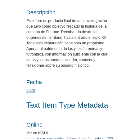
Descripción
Este libro es producto final de una investigación
que tuvo como objetivo rescatar la historia de la
comuna de Futrono. Recabando desde los
orígenes del territorio, hasta entrado el siglo XX.
Toda esta exploración tiene solo un propósito:
Aportar al patrimonio de las y los futroninas y
futroninos, con información suficiente con la cual
todas y todos puedan acceder, conocer y
reflexionar sobre su pasado histórico.
Fecha
2020
Text Item Type Metadata
Online
Ver en ISSUU
https://issuu.com/culturafutrono/docs/futronhue_2020_ilustre_mun