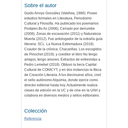
Sobre el autor
Guido Arroyo González (Valdivia, 1986). Posee
estudios formales en Literatura, Periodismo
Cultural y Filosofía. Ha publicado los poemarios
Postales Bs As (2006), Cerrado por derrumbe
(2008), Zonas de excavación (2011) y Naturaleza
Muerta (2012). Fue antologador de la extraña guía
literaria: SCL. La Nueva Extremadura (2018).
Coautor de la crónica: Chacarillas. Los escogidos
de Pinochet (2019), y coeditor el libro No tengo
amigos, tengo amores. Extractos de entrevistas a
Pedro Lemebel (2018). Obtuvo la beca Capital
Cultural de CONICYT, y en dos instancias la Beca
de Creación Literaria. A los diecinueve años, creó
el sello autónomo Alquimia, donde ejerce como
director editorial hasta hoy. Actualmente realiza
clases de edición en la UC y de cine en la UAH y
colabora en diversos medios y sellos editoriales.
Colección
Referencia