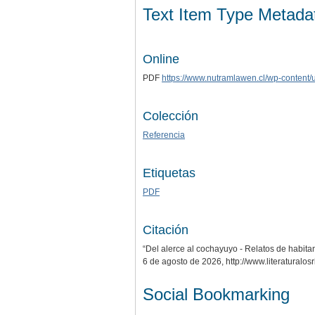
Text Item Type Metada
Online
PDF
https://www.nutramlawen.cl/wp-content/
Colección
Referencia
Etiquetas
PDF
Citación
“Del alerce al cochayuyo - Relatos de habita
6 de agosto de 2026,
http://www.literaturalo
Social Bookmarking