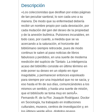
Descripción
«Los coleccionistas que desfilan por estas páginas
de tan peculiar santoral, lo son cada uno a su
manera. De modo que su enfermedad debería
recibir un nombre propio por cada desviación, por
cada mutación del gen del deseo de la propiedad
y de la anexión bulímica. Pulsiones incurables, en
todo caso, por cuanto, a medida que se va
acercando a la saturación, el horizonte del
bibliómano siempre retrocede, pues de modo
continuo le salen al paso noticias de libros
fabulosos y perdidos, en una suerte de moderna
reedición del suplicio de Tántalo. La inteligencia
acaso del bibliófilo consiste en último término en
este poner su deseo en un objeto en rigor
inagotable, y permanecer entonces espoleado
para siempre por una inquietud que no se sacia, y
eso hasta el fin de sus días, comunicándoles a los
mismos un sentido, y hasta una suerte de misión,
que el bibliósofo se toma muy en serioÂ».
Fernando R. de la Flor. Joaquín Rodríguez. Doctor
en Sociología, ha trabajado en instituciones
culturales, museos, centros de investigación y, en
los últimos veinte años, distintos grupos